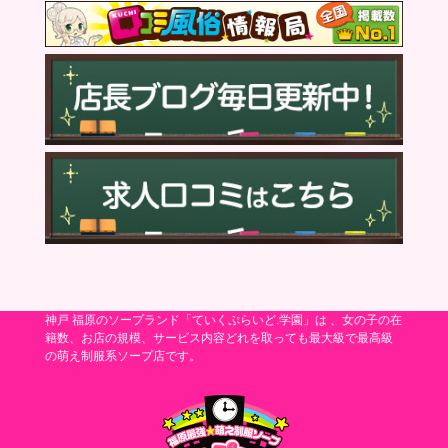
神戸 福原のソープランド「ていくぷらいど.学園」は 、女の子の在
籍数、お店の規模、サービス内容どれを取っても最大級で最高級
の萌え制服系ソープ店です。