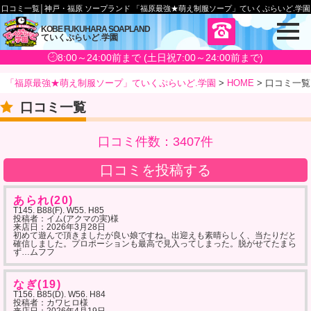
口コミ一覧│神戸・福原 ソープランド 「福原最強★萌え制服ソープ」ていくぷらいど.学園
メ
KOBE FUKUHARA SOAPLAND
ていくぷらいど
.
学園
ニ
ュ
8:00～24:00前まで (土日祝7:00～24:00前まで)
ー
「福原最強★萌え制服ソープ」ていくぷらいど.学園
>
HOME
>
口コミ一覧
口コミ一覧
口コミ件数：3407件
口コミを投稿する
あられ(20)
T145. B88(F). W55. H85
投稿者：イム(アクマの実)様
来店日：
2026年3月28日
初めて遊んで頂きましたが良い娘ですね。出迎えも素晴らしく、当たりだと
確信しました。プロポーションも最高で見入ってしまった。脱がせてたまら
ず…ムフフ
なぎ(19)
T156. B85(D). W56. H84
投稿者：カワヒロ様