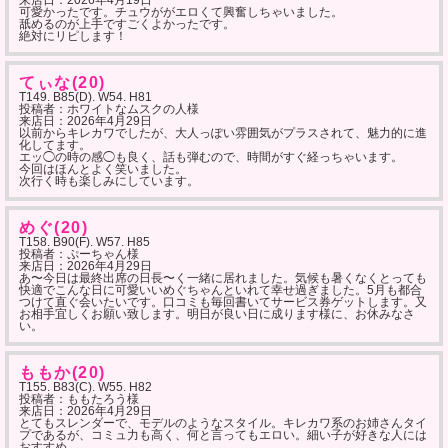
来店日：
2026年4月19日
可愛かったです。チュウががエロくて興奮しちゃいました。
舐めるのが上手ですごくよかったです。
絶対にリピします！
てぃな(20)
T149. B85(D). W54. H81
投稿者：ホワイトなムスクの人様
来店日：
2026年4月29日
以前からキレカワでしたが、大人っぽい雰囲気がプラスされて、魅力的に進
化してます。
エッ◯の時の感◯も良く、話も弾むので、時間がすぐ経っちゃいます。
今回はほんとよく笑いました。
次行く時も楽しみにしています。
めぐ(20)
T158. B90(F). W57. H85
投稿者：ぷーちゃん様
来店日：
2026年4月29日
あ〜今日は最終出席の日長〜く一緒に居れました。気候も暑くなくとっても
快適でこんな日に可愛いいめぐちゃんといれて幸せ過ぎました。5月も都合
つけて直ぐ会いたいです。口コミも毎回書いてサービス券ゲットします。又
お相手宜しくお願い致します。明日が良い日に成ります様に、お休みなさ
い。
ももか(20)
T155. B83(C). W55. H82
投稿者：ももたろう様
来店日：
2026年4月29日
とてもスレンダーで、モデルのようなスタイル。キレカワ系のお姉さんタイ
プであるが、コミュ力も高く、何と言ってもエロい。細い子が好きな人には
おすすめ。