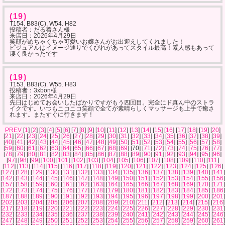
(19)
T154. B83(C). W54. H82
投稿者：だる着さん様
来店日：
2026年4月29日
笑顔がめちゃくちゃ可愛いお嬢さんがお出迎えしてくれました！
ビジュアルはイメージ通りでくびれがあってスタイル最高！素人感もあって
凄く良かったです
(19)
T153. B83(C). W55. H83
投稿者：3xbon様
来店日：
2026年4月29日
先日はじめてお会いしたばかりですがもう四回目。完全にド真ん中のストラ
イクです。いつもニコニコ笑顔で全てが素晴らしくマッサージも上手で癒さ
れます。またすぐに行きます！
PREV
[
1
] [
2
] [
3
] [
4
] [
5
] [
6
] [
7
] [
8
] [
9
] [
10
] [
11
] [
12
] [
13
] [
14
] [
15
] [
16
] [
17
] [
18
] [
19
] [
20
]
[
21
] [
22
] [
23
] [
24
] [
25
] [
26
] [
27
] [
28
] [
29
] [
30
] [
31
] [
32
] [
33
] [
34
] [
35
] [
36
] [
37
] [
38
] [
39
]
[
40
] [
41
] [
42
] [
43
] [
44
] [
45
] [
46
] [
47
] [
48
] [
49
] [
50
] [
51
] [
52
] [
53
] [
54
] [
55
] [
56
] [
57
] [
58
]
[
59
] [
60
] [
61
] [
62
] [
63
] [
64
] [
65
] [
66
] [
67
] [
68
] [
69
] [70] [
71
] [
72
] [
73
] [
74
] [
75
] [
76
] [
77
]
[
78
] [
79
] [
80
] [
81
] [
82
] [
83
] [
84
] [
85
] [
86
] [
87
] [
88
] [
89
] [
90
] [
91
] [
92
] [
93
] [
94
] [
95
] [
96
]
[
97
] [
98
] [
99
] [
100
] [
101
] [
102
] [
103
] [
104
] [
105
] [
106
] [
107
] [
108
] [
109
] [
110
] [
111
]
[
112
] [
113
] [
114
] [
115
] [
116
] [
117
] [
118
] [
119
] [
120
] [
121
] [
122
] [
123
] [
124
] [
125
] [
126
]
[
127
] [
128
] [
129
] [
130
] [
131
] [
132
] [
133
] [
134
] [
135
] [
136
] [
137
] [
138
] [
139
] [
140
] [
141
]
[
142
] [
143
] [
144
] [
145
] [
146
] [
147
] [
148
] [
149
] [
150
] [
151
] [
152
] [
153
] [
154
] [
155
] [
156
]
[
157
] [
158
] [
159
] [
160
] [
161
] [
162
] [
163
] [
164
] [
165
] [
166
] [
167
] [
168
] [
169
] [
170
] [
171
]
[
172
] [
173
] [
174
] [
175
] [
176
] [
177
] [
178
] [
179
] [
180
] [
181
] [
182
] [
183
] [
184
] [
185
] [
186
]
[
187
] [
188
] [
189
] [
190
] [
191
] [
192
] [
193
] [
194
] [
195
] [
196
] [
197
] [
198
] [
199
] [
200
] [
201
]
[
202
] [
203
] [
204
] [
205
] [
206
] [
207
] [
208
] [
209
] [
210
] [
211
] [
212
] [
213
] [
214
] [
215
] [
216
]
[
217
] [
218
] [
219
] [
220
] [
221
] [
222
] [
223
] [
224
] [
225
] [
226
] [
227
] [
228
] [
229
] [
230
] [
231
]
[
232
] [
233
] [
234
] [
235
] [
236
] [
237
] [
238
] [
239
] [
240
] [
241
] [
242
] [
243
] [
244
] [
245
] [
246
]
[
247
] [
248
] [
249
] [
250
] [
251
] [
252
] [
253
] [
254
] [
255
] [
256
] [
257
] [
258
] [
259
] [
260
] [
261
]