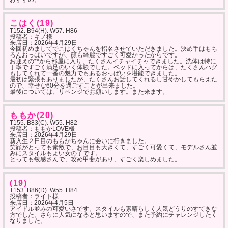
こはく(19)
T152. B94(H). W57. H86
投稿者：キノ様
来店日：
2026年4月29日
今回初めましてでこはくちゃんを指名させていただきました。決め手はもち
ろんおっぱいですが、顔も綺麗ですごく可愛かったからです。
お迎えの**から部屋に入り、たくさんイチャイチャできました。洗体は特に
丁寧ですごく満足のいく体験でした。ベッドに入ってからは、たくさんハグ
もしてくれて一番の魅力でもあるおっぱいを堪能できました。
最初は緊張もありましたが、たくさんお話してくれるし甘やかしてもらえた
ので、幸せな60分を過ごすことが出来ました。
最後については、リベンジでお願いします。また来ます。
ももか(20)
T155. B83(C). W55. H82
投稿者：ももかLOVE様
来店日：
2026年4月29日
新入生２日目のももかちゃんに会いに行きました。
笑顔がとっても素敵で、お目目も大きくて、すごく可愛くて、モデルさん並
みにスタイルもよい女の子です。
とっても敏感さんで、攻め甲斐があり、すごく楽しめました。
(19)
T153. B86(D). W55. H84
投稿者：ライト様
来店日：
2026年4月5日
アイドル並みの可愛いさです。スタイルも素晴らしく人気どうりのすてきな
方でした。さらに人気になると思いますので、また予約にチャレンジしたく
なりました。