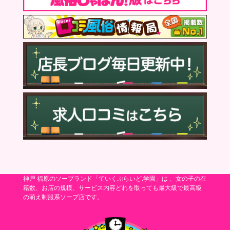
神戸 福原のソープランド「ていくぷらいど.学園」は 、女の子の在
籍数、お店の規模、サービス内容どれを取っても最大級で最高級
の萌え制服系ソープ店です。