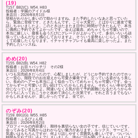
(19)
T157. B82(C). W54. H83
投稿者：学園のアイドル様
来店日：
2026年8月1日
登校がわりかし多いので助かりますね。また予約したいなあと思っていた
ら、緊急に登校です、ときたもんです。こりゃ大変だ、とばかりに速攻で電
話しちゃいましたよ。このときはたまたま日中に時間ができたもんで、本当
に偶然に予約できてよかったです。会えば最高、めちゃくちゃ可愛いので、
本当に嬉しい。接客も会うたびにグレードが上がっていて、多分いろいろ頑
張っているんだなと感心しておりますよ。そういう姿勢もいじらしく可愛い
くて応援したくなります。イチャイチャプレイも最高に楽しかったよ。また
予約したいッスね。
めめ(20)
T155. B82(B). W54. H82
投稿者：お目々パッチリ その2様
来店日：
2026年8月4日
いつも完売続きだったので、心配しましたが、どうにか予約できたのでホッ
と一安心。階段でのお出迎えから可愛さ爆発です。立っている姿がもう美し
い。長めのヘアーも本当によく似合っていてめちゃくちゃ可愛いです。会っ
てからずーと可愛いと言い続けていたかもしれません。それくらい幸せな気
分になっていましたよ。間違いなく人気が出て予約困難になるだろうから今
のうちに入っておこうかと改めて決心した次第です。それと言うまでもない
かもしれませんが、楽しかったですよ、全てが。
のぞみ(20)
T159. B91(G). W55. H85
投稿者：ふるぴょん様
来店日：
2026年8月2日
プロフィールの内容通り、期待を裏切らない女の子です。信じていいです。
会ってみると写真からはわからない魅力があります。ルックス、サービス、
気遣いはもちろんですが、何より話しやすく雰囲気も優しいです。ついつい
時間を忘れて話し込んでしまいました。誰かに話を聞いてもらいたい人にも