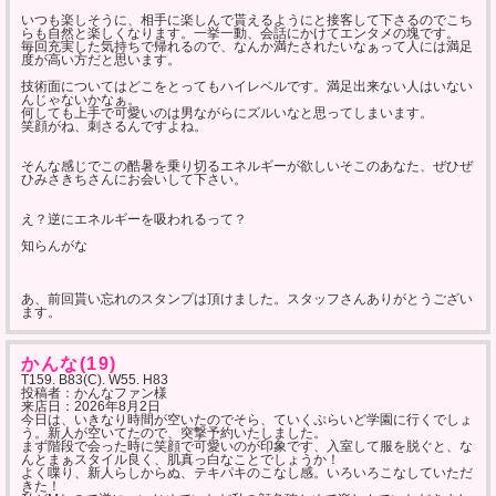
いつも楽しそうに、相手に楽しんで貰えるようにと接客して下さるのでこち
らも自然と楽しくなります。一挙一動、会話にかけてエンタメの塊です。
毎回充実した気持ちで帰れるので、なんか満たされたいなぁって人には満足
度が高い方だと思います。
技術面についてはどこをとってもハイレベルです。満足出来ない人はいない
んじゃないかなぁ。
何しても上手で可愛いのは男ながらにズルいなと思ってしまいます。
笑顔がね、刺さるんですよね。
そんな感じでこの酷暑を乗り切るエネルギーが欲しいそこのあなた、ぜひぜ
ひみさきちさんにお会いして下さい。
え？逆にエネルギーを吸われるって？
知らんがな
あ、前回貰い忘れのスタンプは頂けました。スタッフさんありがとうござい
ます。
かんな(19)
T159. B83(C). W55. H83
投稿者：かんなファン様
来店日：
2026年8月2日
今日は、いきなり時間が空いたのでそら、ていくぷらいど学園に行くでしょ
う。新人が空いてたので、突撃予約いたしました。
まず階段で会った時に笑顔で可愛いのが印象です、入室して服を脱ぐと、な
んとまぁスタイル良く、肌真っ白なことでしょうか！
よく喋り、新人らしからぬ、テキパキのこなし感。いろいろこなしていただ
きた！