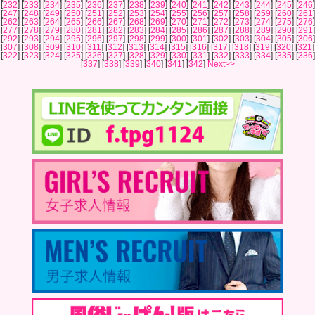
[
232
] [
233
] [
234
] [
235
] [
236
] [
237
] [
238
] [
239
] [
240
] [
241
] [
242
] [
243
] [
244
] [
245
] [
246
]
[
247
] [
248
] [
249
] [
250
] [
251
] [
252
] [
253
] [
254
] [
255
] [
256
] [
257
] [
258
] [
259
] [
260
] [
261
]
[
262
] [
263
] [
264
] [
265
] [
266
] [
267
] [
268
] [
269
] [
270
] [
271
] [
272
] [
273
] [
274
] [
275
] [
276
]
[
277
] [
278
] [
279
] [
280
] [
281
] [
282
] [
283
] [
284
] [
285
] [
286
] [
287
] [
288
] [
289
] [
290
] [
291
]
[
292
] [
293
] [
294
] [
295
] [
296
] [
297
] [
298
] [
299
] [
300
] [
301
] [
302
] [
303
] [
304
] [
305
] [
306
]
[
307
] [
308
] [
309
] [
310
] [
311
] [
312
] [
313
] [
314
] [
315
] [
316
] [
317
] [
318
] [
319
] [
320
] [
321
]
[
322
] [
323
] [
324
] [
325
] [
326
] [
327
] [
328
] [
329
] [
330
] [
331
] [
332
] [
333
] [
334
] [
335
] [
336
]
[
337
] [
338
] [
339
] [
340
] [
341
] [
342
]
Next>>