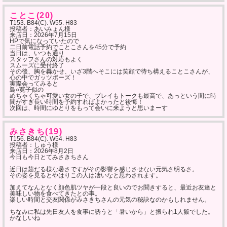
ことこ(20)
T153. B84(C). W55. H83
投稿者：あいみょん様
来店日：
2026年7月15日
HPで気になっていたので
二日前電話予約でことこさんを45分で予約
当日は、いつも通り
スタッフさんの対応もよく
スムーズに受付終了
その後、胸を轟かせ、いざ3階へそこには笑顔で待ち構えることこさんが、
心の中でガッツポーズ！
実際会ってみると
島○寛子似の
めちゃくちゃ可愛い女の子で、プレイもトークも最高で、あっという間に時
間がすぎ長い時間を予約すればよかったと後悔！
次回は、時間にゆとりをもって会いに来ようと思いまーす
みさきち(19)
T156. B84(C). W54. H83
投稿者：しゅう様
来店日：
2026年8月2日
今日も今日とてみさきちさん
近日は茹だる様な暑さですがその影響を感じさせない元気さ明るさ。
その姿を見るとやはりこの人は凄いなと思わされます。
加えてなんとなく顔色肌ツヤが一段と良いのでお聞きすると、最近お友達と
美味しい物を食べてきたとの事。
楽しい時間と交友関係がみさきちさんの元気の秘訣なのかもしれません。
ちなみに私は先日友人を食事に誘うと「暑いから」と振られ1人飯でした。
かなしいね