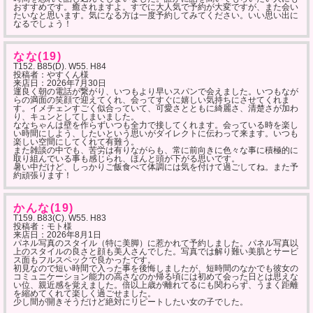
おすすめです。癒されますよ。すでに大人気で予約が大変ですが、また会い
たいなと思います。気になる方は一度予約してみてください。いい思い出に
なるでしょう！
なな(19)
T152. B85(D). W55. H84
投稿者：やすくん様
来店日：
2026年7月30日
運良く朝の電話が繋がり、いつもより早いスパンで会えました。いつもなが
らの満面の笑顔で迎えてくれ、会ってすぐに嬉しい気持ちにさせてくれま
す。イメチェンすごく似合っていて、可愛さとともに綺麗さ、清楚さが加わ
り、キュンとしてしまいました。
ななちゃんは壁を作らずいつも全力で接してくれます。会っている時を楽し
い時間にしよう、したいという思いがダイレクトに伝わって来ます。いつも
楽しい空間にしてくれて有難う。
また雑談の中でも、苦労は有りながらも、常に前向きに色々な事に積極的に
取り組んでいる事も感じられ、ほんと頭が下がる思いです。
暑い中だけど、しっかりご飯食べて体調には気を付けて過ごしてね。また予
約頑張ります！
かんな(19)
T159. B83(C). W55. H83
投稿者：モト様
来店日：
2026年8月1日
パネル写真のスタイル（特に美脚）に惹かれて予約しました。パネル写真以
上のスタイルの良さと顔も美人さんでした。写真では解り難い美肌とサービ
ス面もフルスペックで良かったです。
初見なので短い時間で入った事を後悔しましたが、短時間のなかでも彼女の
コミュニケーション能力の高さなのか帰る頃には初めて会った日とは思えな
い位、親近感を覚えました。倍以上歳が離れてるにも関わらず、うまく距離
を縮めてくれて楽しく過ごせました。
少し間が開きそうだけど絶対にリピートしたい女の子でした。