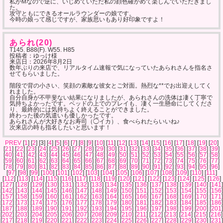
私がMなので逆に、いじめていただ私の顔色確かめて楽しんでいただきまし
た。
攻守ともにできるオールラウンダーの娘です。
今時の娘って感じですが、家族思いもあり好印象ですよ！
あられ(20)
T145. B88(F). W55. H85
投稿者：ゆっけ様
来店日：
2026年8月2日
数年ぶりの来店で、リアルタイム速報で気になっていたあられさんを指名さ
せてもらいました。
階段で背の小さい、笑顔の素敵な彼女とご対面。熱烈な**でお出迎えしてく
れました。
自分自身が不甲斐ない結果になりましたが、あられさんの洗体は凄く丁寧で
気持ちよかったです。ベッドの上でのプレイも、凄く一生懸命にしてくださ
り、最終的には気持ちよく終えることができました。
終わった後の気遣いも優しかったです。
あられさんが大好きなお寿司（◯イカ）、食べられたらいいね♪
次来店の時も指名したいと思います！
PREV
[
1
] [
2
] [3] [
4
] [
5
] [
6
] [
7
] [
8
] [
9
] [
10
] [
11
] [
12
] [
13
] [
14
] [
15
] [
16
] [
17
] [
18
] [
19
] [
20
]
[
21
] [
22
] [
23
] [
24
] [
25
] [
26
] [
27
] [
28
] [
29
] [
30
] [
31
] [
32
] [
33
] [
34
] [
35
] [
36
] [
37
] [
38
] [
39
]
[
40
] [
41
] [
42
] [
43
] [
44
] [
45
] [
46
] [
47
] [
48
] [
49
] [
50
] [
51
] [
52
] [
53
] [
54
] [
55
] [
56
] [
57
] [
58
]
[
59
] [
60
] [
61
] [
62
] [
63
] [
64
] [
65
] [
66
] [
67
] [
68
] [
69
] [
70
] [
71
] [
72
] [
73
] [
74
] [
75
] [
76
] [
77
]
[
78
] [
79
] [
80
] [
81
] [
82
] [
83
] [
84
] [
85
] [
86
] [
87
] [
88
] [
89
] [
90
] [
91
] [
92
] [
93
] [
94
] [
95
] [
96
]
[
97
] [
98
] [
99
] [
100
] [
101
] [
102
] [
103
] [
104
] [
105
] [
106
] [
107
] [
108
] [
109
] [
110
] [
111
]
[
112
] [
113
] [
114
] [
115
] [
116
] [
117
] [
118
] [
119
] [
120
] [
121
] [
122
] [
123
] [
124
] [
125
] [
126
]
[
127
] [
128
] [
129
] [
130
] [
131
] [
132
] [
133
] [
134
] [
135
] [
136
] [
137
] [
138
] [
139
] [
140
] [
141
]
[
142
] [
143
] [
144
] [
145
] [
146
] [
147
] [
148
] [
149
] [
150
] [
151
] [
152
] [
153
] [
154
] [
155
] [
156
]
[
157
] [
158
] [
159
] [
160
] [
161
] [
162
] [
163
] [
164
] [
165
] [
166
] [
167
] [
168
] [
169
] [
170
] [
171
]
[
172
] [
173
] [
174
] [
175
] [
176
] [
177
] [
178
] [
179
] [
180
] [
181
] [
182
] [
183
] [
184
] [
185
] [
186
]
[
187
] [
188
] [
189
] [
190
] [
191
] [
192
] [
193
] [
194
] [
195
] [
196
] [
197
] [
198
] [
199
] [
200
] [
201
]
[
202
] [
203
] [
204
] [
205
] [
206
] [
207
] [
208
] [
209
] [
210
] [
211
] [
212
] [
213
] [
214
] [
215
] [
216
]
[
217
] [
218
] [
219
] [
220
] [
221
] [
222
] [
223
] [
224
] [
225
] [
226
] [
227
] [
228
] [
229
] [
230
] [
231
]