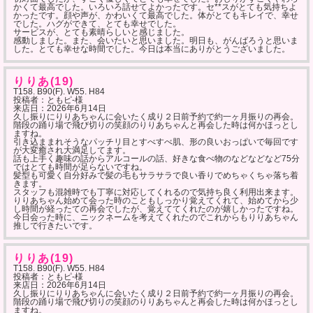
かくて最高でした。いろいろ話せてよかったです。セ**スがとても気持ちよ
かったです。顔や声が、かわいくて最高でした。体がとてもキレイで、幸せ
でした。ハグができて、とても幸せでした。
サービスが、とても素晴らしいと感じました。
感動しました。また、会いたいと思いました。明日も、がんばろうと思いま
した。とても幸せな時間でした。今日は本当にありがとうございました。
りりあ(19)
T158. B90(F). W55. H84
投稿者：ともピ-様
来店日：
2026年6月14日
久し振りにりりあちゃんに会いたく成り２日前予約で約一ヶ月振りの再会。
階段の踊り場で飛び切りの笑顔のりりあちゃんと再会した時は何かほっとし
ますね。
引き込ままれそうなパッチリ目とすべすべ肌、形の良いおっぱいで毎回です
が大変癒され大満足してます。
話も上手く趣味の話からアルコールの話、好きな食べ物のなどなどなど75分
ではとても時間が足らないですね。
髪型も可愛く自分好みで髪の毛もサラサラで良い香りでめちゃくちゃ落ち着
きます。
スタッフも混雑時でも丁寧に対応してくれるので気持ち良く利用出来ます。
りりあちゃん始めて会った時のこともしっかり覚えてくれて、始めてから少
し時間が経ったての再会でしたが、覚えててくれたのが嬉しかったですね。
今日会った時に、ニックネームを考えてくれたのでこれからもりりあちゃん
推しで行きたいです。
りりあ(19)
T158. B90(F). W55. H84
投稿者：ともピ-様
来店日：
2026年6月14日
久し振りにりりあちゃんに会いたく成り２日前予約で約一ヶ月振りの再会。
階段の踊り場で飛び切りの笑顔のりりあちゃんと再会した時は何かほっとし
ますね。