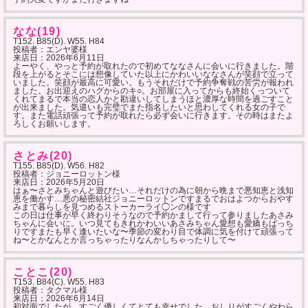
なな(19)
T152. B85(D). W55. H84
投稿者：エンヤ婆様
来店日：
2026年6月11日
よーやく、やっと予約が取れたので初めてななさんに会いに行きました。階
段を上がるとそこには想像していた以上にかわいいななさんが笑顔で立って
いました。笑顔が最高に可愛い。もうそれだけで予約争奪戦の苦労が報われ
ました。お出迎えのハグからのキ○。お部屋に入ってからも終始くっついて
くれてまるで本当の恋人かと勘違いしてしまうほと濃厚な時間を過ごすこと
が出来ました。気遣いも完璧でまた指名したいと思わしてくれる女の子で
す。また電話頑張って予約が取れたら必ず会いに行きます。その時はまたよ
ろしくお願いします。
さとみ(20)
T155. B85(D). W56. H82
投稿者：ジョニーロットン様
来店日：
2026年5月20日
はぁ〜さとみちゃんと遊びたい…それだけの為に朝から晩まで悪知恵と浅知
恵を働かす…悪の秘密結社ジョニーロットンですまるでおはよつからおやす
みまで暮らしを見つめるストーカーライ◯ンの様です
この日は仕事が早く終わりそうなので予約かまして行って参りましたあさみ
ちゃんに会いに。いつ見てもきれかわいいあさみちゃん愛想も愛嬌もばっち
りですまたも早く逢いたいな〜季節の変わり目で体調に気を付けて頑張って
ね〜とかなんとか言っちゃったりなんかしちゃったりして〜
ことこ(20)
T153. B84(C). W55. H83
投稿者：タクマル様
来店日：
2026年6月14日
初対面でしたが、すごく優しくてとても幸せでした。おしりがすごくやわら