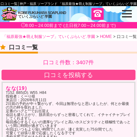
口コミ一覧│神戸・福原 ソープランド 「福原最強★萌え制服ソープ」ていくぷらいど.学園
メ
KOBE FUKUHARA SOAPLAND
ていくぷらいど
.
学園
ニ
ュ
8:00～24:00前まで (土日祝7:00～24:00前まで)
ー
「福原最強★萌え制服ソープ」ていくぷらいど.学園
>
HOME
>
口コミ一覧
口コミ一覧
口コミ件数：3407件
口コミを投稿する
なな(19)
T152. B85(D). W55. H84
投稿者：くーり様
来店日：
2026年6月11日
2日前の予約が中々繋がらず、今回は無理かなと思いましたが、何とか最後
の方の枠を取れました
定番のハグと**でお出迎え
会話も盛り上がり、脱衣前からずっと密着してくれて、イチャイチャプレイ
してくれますし
毎回感心するくらいの濃厚なプレイと高いホスピタリティと積極性であっと
いう間に時間が過ぎていきます
今回はいつもより短い時間でしたが、凄く充実した75分間でした
可愛くて頑張り屋で応援したくなる子です
予約大変ですがまた行きますね