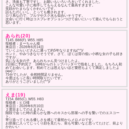
さ。洗体も丁寧ですし、お願いもいろいろきいてくれました。
こんな可愛い子に相手してもらえるなんて最高すぎます。
笑顔がたまらなくかわいいです。
話もたのしいし、とっても癒されます。
ロリ系なので、ブルマやスク水も似合いそうです。
次会いに行く時はコスプレオプションつけて会いにいって遊んでもらおうと
思います。
あられ(20)
T145. B88(F). W55. H85
投稿者：まーちゃん様
来店日：
2026年6月14日
ていくぷらいどさんに通って約5年なりますね(^^)/
ホント、やみつきなりそうです。さて、ぼくは背の低い小柄な女の子も好き
ですが…
気になる女の子 あられちゃん見つけましたよ。
2日前に予約完了 16時からのトップバッターで指名しました。もちろん初
めてお会いします。初めてとは思えないほど愛想もよくて満足しましたよ
(•ө•)♡
75分でしたが、全然時間足りません。
今度はもっと長い時間取りたいです。
ありがとうございました(^^)/
えま(19)
T154. B85(C). W55. H83
投稿者：ヒロ様
来店日：
2026年6月10日
２度目ましてのえまさん。
階段で会った時の柔らかな唇へのキスから部屋への手を繋いでのエスコー
ト。
寄り添ってくれる優しさを感じて最初からメロメロです。
お部屋に入ってじっくり顔を見たら、前も可愛いなと思ってたけど、前より
かわいい