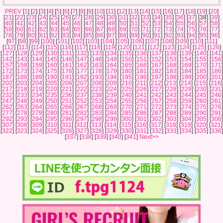
PREV
[
1
] [
2
] [
3
] [
4
] [
5
] [
6
] [
7
] [
8
] [
9
] [
10
] [
11
] [
12
] [
13
] [
14
] [
15
] [
16
] [
17
] [
18
] [
19
] [
20
]
[
21
] [
22
] [
23
] [
24
] [
25
] [
26
] [
27
] [
28
] [
29
] [
30
] [
31
] [
32
] [
33
] [
34
] [
35
] [
36
] [
37
] [38] [
39
]
[
40
] [
41
] [
42
] [
43
] [
44
] [
45
] [
46
] [
47
] [
48
] [
49
] [
50
] [
51
] [
52
] [
53
] [
54
] [
55
] [
56
] [
57
] [
58
]
[
59
] [
60
] [
61
] [
62
] [
63
] [
64
] [
65
] [
66
] [
67
] [
68
] [
69
] [
70
] [
71
] [
72
] [
73
] [
74
] [
75
] [
76
] [
77
]
[
78
] [
79
] [
80
] [
81
] [
82
] [
83
] [
84
] [
85
] [
86
] [
87
] [
88
] [
89
] [
90
] [
91
] [
92
] [
93
] [
94
] [
95
] [
96
]
[
97
] [
98
] [
99
] [
100
] [
101
] [
102
] [
103
] [
104
] [
105
] [
106
] [
107
] [
108
] [
109
] [
110
] [
111
]
[
112
] [
113
] [
114
] [
115
] [
116
] [
117
] [
118
] [
119
] [
120
] [
121
] [
122
] [
123
] [
124
] [
125
] [
126
]
[
127
] [
128
] [
129
] [
130
] [
131
] [
132
] [
133
] [
134
] [
135
] [
136
] [
137
] [
138
] [
139
] [
140
] [
141
]
[
142
] [
143
] [
144
] [
145
] [
146
] [
147
] [
148
] [
149
] [
150
] [
151
] [
152
] [
153
] [
154
] [
155
] [
156
]
[
157
] [
158
] [
159
] [
160
] [
161
] [
162
] [
163
] [
164
] [
165
] [
166
] [
167
] [
168
] [
169
] [
170
] [
171
]
[
172
] [
173
] [
174
] [
175
] [
176
] [
177
] [
178
] [
179
] [
180
] [
181
] [
182
] [
183
] [
184
] [
185
] [
186
]
[
187
] [
188
] [
189
] [
190
] [
191
] [
192
] [
193
] [
194
] [
195
] [
196
] [
197
] [
198
] [
199
] [
200
] [
201
]
[
202
] [
203
] [
204
] [
205
] [
206
] [
207
] [
208
] [
209
] [
210
] [
211
] [
212
] [
213
] [
214
] [
215
] [
216
]
[
217
] [
218
] [
219
] [
220
] [
221
] [
222
] [
223
] [
224
] [
225
] [
226
] [
227
] [
228
] [
229
] [
230
] [
231
]
[
232
] [
233
] [
234
] [
235
] [
236
] [
237
] [
238
] [
239
] [
240
] [
241
] [
242
] [
243
] [
244
] [
245
] [
246
]
[
247
] [
248
] [
249
] [
250
] [
251
] [
252
] [
253
] [
254
] [
255
] [
256
] [
257
] [
258
] [
259
] [
260
] [
261
]
[
262
] [
263
] [
264
] [
265
] [
266
] [
267
] [
268
] [
269
] [
270
] [
271
] [
272
] [
273
] [
274
] [
275
] [
276
]
[
277
] [
278
] [
279
] [
280
] [
281
] [
282
] [
283
] [
284
] [
285
] [
286
] [
287
] [
288
] [
289
] [
290
] [
291
]
[
292
] [
293
] [
294
] [
295
] [
296
] [
297
] [
298
] [
299
] [
300
] [
301
] [
302
] [
303
] [
304
] [
305
] [
306
]
[
307
] [
308
] [
309
] [
310
] [
311
] [
312
] [
313
] [
314
] [
315
] [
316
] [
317
] [
318
] [
319
] [
320
] [
321
]
[
322
] [
323
] [
324
] [
325
] [
326
] [
327
] [
328
] [
329
] [
330
] [
331
] [
332
] [
333
] [
334
] [
335
] [
336
]
[
337
] [
338
] [
339
] [
340
] [
341
]
Next>>