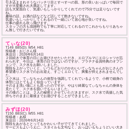
引き込ままれそうなパッチリ目とすべすべの肌、形の良いおっぱいで毎回で
すが大変癒され大満足してます。
話も大変面白く、気遣いもしっかりしてくれてので75分では足りないです
ね。
趣味の話、お酒の話などなど話してて飽きないですね。
気遣いもしっかりしてくれるので一緒にいて居心地が良いですね。
仕事の疲れも吹っ飛びます。
スタッフの方も混雑時でも丁寧に対応してくれるのでこれからもりりあちゃ
ん推しで行きたいですね。
てぃな(20)
T149. B85(D). W54. H81
投稿者：おじさん様
来店日：
2026年6月14日
２回続きで体育の日にお遊びさせたいただき、エロブルマにエロシャツが忘
れられず、今日は、体育の日ではないのですが、プラチナ会員特典のオプシ
ョンで、スク水をお願いしました。
階段を上がっていくと、いつもどおりのかわいいてぃなちゃんがおじさんの
希望通りスク水でのお出迎え、すごくエロくて、興奮が抑えきれませんでし
た。
スク水は、てぃなちゃんの体型を強調してくれているようで、小柄で細身の
体型にはとてもよく似合っています。
そのまま洗い場にとも思ったのですが、やはり綺麗なてぃなちゃんの身体を
見たくて、スク水を脱いでもらいました。
その後のことは、２人の秘密とさせていただきますが、スク水で高揚した気
持ちそのままに最後までお遊びすることができました。
みずほ(20)
T150. B83(C). W55. H81
投稿者：あ様
来店日：
2026年6月14日
階段をあがるととってもかわいい子がでてきてくれました。
サービスもよいうえに、スタイルも文句なく、おっぱいもちょうどいい大き