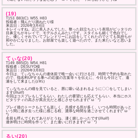
(19)
T153. B83(C). W55. H83
投稿者：飛んだり跳ねたり様
来店日：
2026年3月4日
キレイっすね。正に美人さんでした。整った顔立ちという表現がピッタリの
目鼻立ちがキレイで、モデルさんみたいです。スタイルも細くて色白でし
た。優しくそれでいてフレンドリーにお話をしてくれたのでとても気持ちが
和やかになりました。お部屋でも楽しく遊べたので、また来たいなと思いま
した。
てぃな(20)
T149. B85(D). W54. H81
投稿者：DESUYO様
来店日：
2026年3月8日
今日は、てぃなちゃんの連休前で唯一会いに行ける日、時間で予約を取れた
ので、指名料UPする事への応援の言葉等々を伝えに、今日も今日とて、逢
瀬をして来ました(≧∀≦)
てぃなちゃんの瞳を見ていると、唇に吸い込まれるように〇〇をしてしまい
ます(///ω///)
今回はコスプレもしてもらい、わたしの要望にも応えてもらい、本当にホス
ピタリティの高さが異次元だと感じさせられます(*´ω｀*)
プレイ後のトークもとても楽しく、共感する所が多く、いつも時間があっと
いう間に過ぎ去った様に感じる程、濃厚な時間を過ごさせてくれます(*´ω｀
*)
名前も呼んでくれてありがとうね、凄く嬉しかったです(///ω///)
連休明けに時間を作って、また逢いに行きます(*´ω｀*)
るい(20)