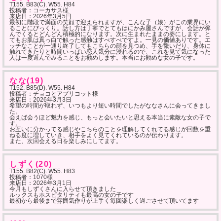
T155. B83(C). W55. H84
投稿者：コーカサス様
来店日：
2026年3月5日
最初に階段で満面の笑顔で迎えられますが、こんな子（娘）がこの業界にい
ることにびっくり。話し方は丁寧でとてもはにかみ屋さんですが、会話が弾
んでくるとどんどん積極的になります。次に生まれたままの姿にします。と
てもお肌は真っ白で触った感触はすべすべですよ。一見の価値ありです。エ
ッチなことが一通り終了してもこちらの顔を見つめ、手を繋いだり、身体に
触れてきたりと時間いっぱい恋人気分に浸れるので、これを見て気になった
人は一度遊んでみることをお勧めします。本当にお勧めな女の子です。
なな(19)
T152. B85(D). W55. H84
投稿者：チョコとアプリコット様
来店日：
2026年3月3日
希望の時間が取れず、いつもより短い時間でしたがななさんに会ってきまし
た。
会えば会うほど魅力を感じ、もっと会いたいと思える本当に素敵な女の子で
す。
お互いに分かってる感じやこちらのことを理解してくれてる感じが回数を重
ねる度に増していき、相手をよく見てくれているのが伝わります。
また、次回会える日を楽しみにしてます。
しずく(20)
T155. B82(C). W55. H83
投稿者：1070様
来店日：
2026年3月1日
今月もしずくさんに入らせて頂きました
ルックスもホスピタリティも最高の女の子です
最初から最後まで雰囲気作りが上手く毎回楽しく過ごさせて頂いてます