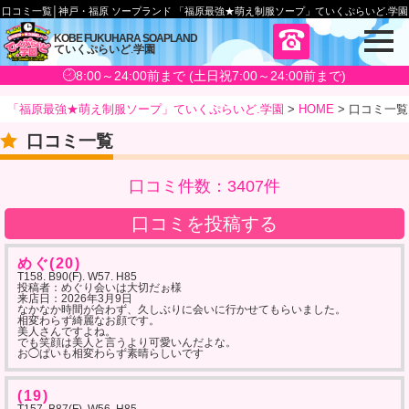
口コミ一覧│神戸・福原 ソープランド 「福原最強★萌え制服ソープ」ていくぷらいど.学園
メ
KOBE FUKUHARA SOAPLAND
ていくぷらいど
.
学園
ニ
ュ
8:00～24:00前まで (土日祝7:00～24:00前まで)
ー
「福原最強★萌え制服ソープ」ていくぷらいど.学園
>
HOME
>
口コミ一覧
口コミ一覧
口コミ件数：3407件
口コミを投稿する
めぐ(20)
T158. B90(F). W57. H85
投稿者：めぐり会いは大切だぉ様
来店日：
2026年3月9日
なかなか時間が合わず、久しぶりに会いに行かせてもらいました。
相変わらず綺麗なお顔です。
美人さんですよね。
でも笑顔は美人と言うより可愛いんだよな。
お◯ぱいも相変わらず素晴らしいです
(19)