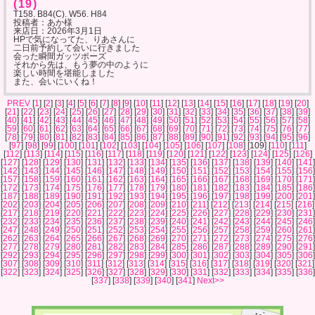
(19)
T158. B84(C). W56. H84
投稿者：あか様
来店日：
2026年3月1日
HPで気になってた、りあさんに
二日前予約して会いに行きました
会った瞬間ガッツポーズ
それから先は、もう夢の中のように
楽しい時間を堪能しました
また、会いにいくね！
PREV
[
1
] [
2
] [
3
] [
4
] [
5
] [
6
] [
7
] [
8
] [
9
] [
10
] [
11
] [
12
] [
13
] [
14
] [
15
] [
16
] [
17
] [
18
] [
19
] [
20
]
[
21
] [
22
] [
23
] [
24
] [
25
] [
26
] [
27
] [
28
] [
29
] [
30
] [
31
] [
32
] [
33
] [
34
] [
35
] [
36
] [
37
] [
38
] [
39
]
[
40
] [
41
] [
42
] [
43
] [
44
] [
45
] [
46
] [
47
] [
48
] [
49
] [
50
] [
51
] [
52
] [
53
] [
54
] [
55
] [
56
] [
57
] [
58
]
[
59
] [
60
] [
61
] [
62
] [
63
] [
64
] [
65
] [
66
] [
67
] [
68
] [
69
] [
70
] [
71
] [
72
] [
73
] [
74
] [
75
] [
76
] [
77
]
[
78
] [
79
] [
80
] [
81
] [
82
] [
83
] [
84
] [
85
] [
86
] [
87
] [
88
] [
89
] [
90
] [
91
] [
92
] [
93
] [
94
] [
95
] [
96
]
[
97
] [
98
] [
99
] [
100
] [
101
] [
102
] [
103
] [
104
] [
105
] [
106
] [
107
] [
108
] [109] [
110
] [
111
]
[
112
] [
113
] [
114
] [
115
] [
116
] [
117
] [
118
] [
119
] [
120
] [
121
] [
122
] [
123
] [
124
] [
125
] [
126
]
[
127
] [
128
] [
129
] [
130
] [
131
] [
132
] [
133
] [
134
] [
135
] [
136
] [
137
] [
138
] [
139
] [
140
] [
141
]
[
142
] [
143
] [
144
] [
145
] [
146
] [
147
] [
148
] [
149
] [
150
] [
151
] [
152
] [
153
] [
154
] [
155
] [
156
]
[
157
] [
158
] [
159
] [
160
] [
161
] [
162
] [
163
] [
164
] [
165
] [
166
] [
167
] [
168
] [
169
] [
170
] [
171
]
[
172
] [
173
] [
174
] [
175
] [
176
] [
177
] [
178
] [
179
] [
180
] [
181
] [
182
] [
183
] [
184
] [
185
] [
186
]
[
187
] [
188
] [
189
] [
190
] [
191
] [
192
] [
193
] [
194
] [
195
] [
196
] [
197
] [
198
] [
199
] [
200
] [
201
]
[
202
] [
203
] [
204
] [
205
] [
206
] [
207
] [
208
] [
209
] [
210
] [
211
] [
212
] [
213
] [
214
] [
215
] [
216
]
[
217
] [
218
] [
219
] [
220
] [
221
] [
222
] [
223
] [
224
] [
225
] [
226
] [
227
] [
228
] [
229
] [
230
] [
231
]
[
232
] [
233
] [
234
] [
235
] [
236
] [
237
] [
238
] [
239
] [
240
] [
241
] [
242
] [
243
] [
244
] [
245
] [
246
]
[
247
] [
248
] [
249
] [
250
] [
251
] [
252
] [
253
] [
254
] [
255
] [
256
] [
257
] [
258
] [
259
] [
260
] [
261
]
[
262
] [
263
] [
264
] [
265
] [
266
] [
267
] [
268
] [
269
] [
270
] [
271
] [
272
] [
273
] [
274
] [
275
] [
276
]
[
277
] [
278
] [
279
] [
280
] [
281
] [
282
] [
283
] [
284
] [
285
] [
286
] [
287
] [
288
] [
289
] [
290
] [
291
]
[
292
] [
293
] [
294
] [
295
] [
296
] [
297
] [
298
] [
299
] [
300
] [
301
] [
302
] [
303
] [
304
] [
305
] [
306
]
[
307
] [
308
] [
309
] [
310
] [
311
] [
312
] [
313
] [
314
] [
315
] [
316
] [
317
] [
318
] [
319
] [
320
] [
321
]
[
322
] [
323
] [
324
] [
325
] [
326
] [
327
] [
328
] [
329
] [
330
] [
331
] [
332
] [
333
] [
334
] [
335
] [
336
]
[
337
] [
338
] [
339
] [
340
] [
341
]
Next>>