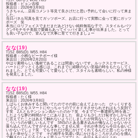
T157. B87(F). W56. H85
投稿者：ピョン吉様
来店日：
2026年3月9日
うさちゃん…店長コメント等見て良さげだと思い予約して会いに行って来ま
した。
当日パネル写真を見てガッツポーズ、お店に行って実際に会って更にガッツ
ポーズ 笑
本当にロリフェイスでまだまだあどけない純粋無垢な子で、スタイルもバツ
グン‼︎モチモチ美肌で愛嬌もあってイッパイ楽しむ事が出来ました。とって
も良い子なので、皆んなで大事に育てて行きましょー
なな(19)
T152. B85(D). W55. H84
投稿者：小柄なビーチボーイ様
来店日：
2026年2月20日
やはり素晴らしい逸材であることは間違いないです。ルックスとサービス、
ハートにグッとくる感じは、これまでに経験のない至福の時をもたらしてく
れました。とても可愛いくて愛らしくて、スタイルも素晴らしい。私の神様
を発見しました。
なな(19)
T152. B85(D). W55. H84
投稿者：たく様
来店日：
2026年3月8日
しばらくお休みすると聞いてたのでその前に会えてよかった びっくりする
ようなことをスマートにやっちゃうのでドキドキさせられそれはもう反則で
す笑 2人ともテンション高かったのか？笑 今までで一番濃密な時を過ご
したような夢の時間がそこにありました 前よりも少しだけ恥ずかしがらず
に言えてたことはあえて触れないようにしましたが何気ないことなんだけど
こういうのが嬉しいもんです SNSのとある書き込みが俺なんじゃないかと
落ち込んでたんですがそんな事してません笑 それが本当なら今日も会いに
いかないでしょ？笑 でもそれだけ気にかけてくれてるんだと思ったらそれ
もまた幸せなことです その相手を気遣い気にかけるところが人の心を掴ん
で離さないんだろうなぁと思う一コマでした 今日もありがとうね