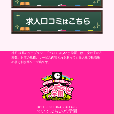
神戸 福原のソープランド「ていくぷらいど.学園」は 、女の子の在
籍数、お店の規模、サービス内容どれを取っても最大級で最高級
の萌え制服系ソープ店です。
KOBE FUKUHARA SOAPLAND
ていくぷらいど.学園