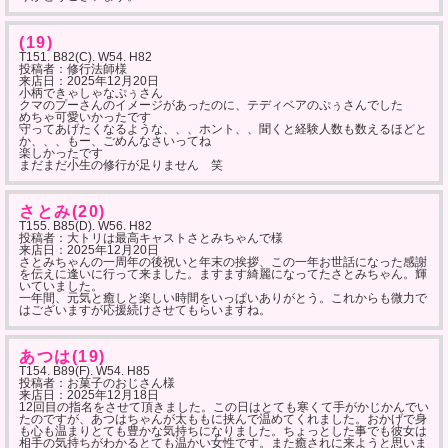
(19)
T151. B82(C). W54. H82
投稿者：修行法師様
来店日：
2025年12月20日
小柄できゃしゃなぷぅさん
クマのプーさんのイメージがあったのに、テディベアのぷぅさんでした
めちゃ可愛いかったです
守ってあげたくなるような、、、ホント、、聞くと経験人数も数えるほどと
か、、、もー、ごめんなさいってね
楽しかったです
まだまだ小生の修行が足りません 笑
さとみ(20)
T155. B85(D). W56. H82
投稿者：大トリは最高キャストさとみちゃんで様
来店日：
2025年12月20日
さとみちゃんの一周年の後祝いと年末の挨拶、この一年お世話になった感謝
を伝えに逢いに行って来ました。ますます綺麗になってたさとみちゃん。輝
いていました。
一年間、元気と癒しと楽しい時間をいっぱいありがとう。これからも微力で
はございますが応援続けさせてもらいますね。
あつは(19)
T154. B89(F). W54. H85
投稿者：お菓子のおじさん様
来店日：
2025年12月18日
12回目の指名をさせて頂きました。この日はとても寒くて手がかじかんでい
たのですが、あつはちゃんが太ももに挟んで温めてくれました。おかげで身
も心も温まりとても豊かな気持ちになりました。ちょっとした事でも彼女は
相手の気持ちがわかるとても温かい女性です。また癒されに来ようと思いま