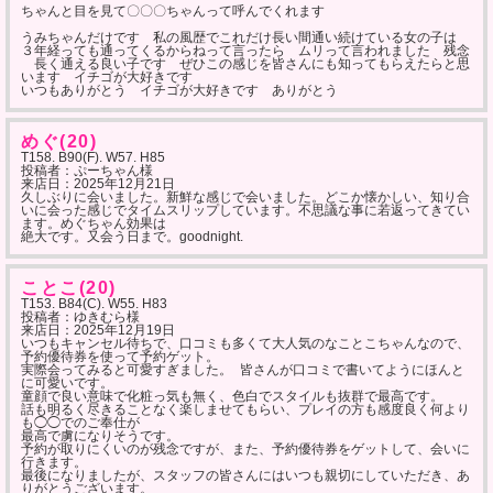
ちゃんと目を見て〇〇〇ちゃんって呼んでくれます
うみちゃんだけです 私の風歴でこれだけ長い間通い続けている女の子は
３年経っても通ってくるからねって言ったら ムリって言われました 残念
長く通える良い子です ぜひこの感じを皆さんにも知ってもらえたらと思
います イチゴが大好きです
いつもありがとう イチゴが大好きです ありがとう
めぐ(20)
T158. B90(F). W57. H85
投稿者：ぷーちゃん様
来店日：
2025年12月21日
久しぶりに会いました。新鮮な感じで会いました。どこか懐かしい、知り合
いに会った感じでタイムスリップしています。不思議な事に若返ってきてい
ます。めぐちゃん効果は
絶大です。又会う日まで。goodnight.
ことこ(20)
T153. B84(C). W55. H83
投稿者：ゆきむら様
来店日：
2025年12月19日
いつもキャンセル待ちで、口コミも多くて大人気のなことこちゃんなので、
予約優待券を使って予約ゲット。
実際会ってみると可愛すぎました。 皆さんが口コミで書いてようにほんと
に可愛いです。
童顔で良い意味で化粧っ気も無く、色白でスタイルも抜群で最高です。
話も明るく尽きることなく楽しませてもらい、プレイの方も感度良く何より
も◯◯でのご奉仕が
最高で虜になりそうです。
予約が取りにくいのが残念ですが、また、予約優待券をゲットして、会いに
行きます。
最後になりましたが、スタッフの皆さんにはいつも親切にしていただき、あ
りがとうございます。