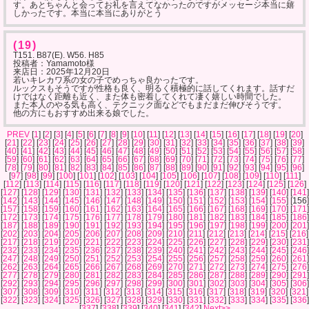
す。あとちゃんと会ってお礼を言えてなかったのですがメッセージ本当に嬉
しかったです。本当に本当にありがとう
(19)
T151. B87(E). W56. H85
投稿者：Yamamoto様
来店日：
2025年12月20日
若いキレカワ系の女の子でめっちゃ良かったです。
ルックスもそうですが性格も良く、明るく積極的に話してくれます。話すだ
けではなく距離も近く、また体も密着してくれて凄く嬉しい時間でした。
また本人のやる気も高く、テクニック面などでもまだまだ伸びそうです。
他の方にもおすすめ出来る娘でした。
PREV
[
1
] [
2
] [
3
] [
4
] [
5
] [
6
] [
7
] [
8
] [
9
] [
10
] [
11
] [
12
] [
13
] [
14
] [
15
] [
16
] [
17
] [
18
] [
19
] [
20
]
[
21
] [
22
] [
23
] [
24
] [
25
] [
26
] [
27
] [
28
] [
29
] [
30
] [
31
] [
32
] [
33
] [
34
] [
35
] [
36
] [
37
] [
38
] [
39
]
[
40
] [
41
] [
42
] [
43
] [
44
] [
45
] [
46
] [
47
] [
48
] [
49
] [
50
] [
51
] [
52
] [
53
] [
54
] [
55
] [
56
] [
57
] [
58
]
[
59
] [
60
] [
61
] [
62
] [
63
] [
64
] [
65
] [
66
] [
67
] [
68
] [
69
] [
70
] [
71
] [
72
] [
73
] [
74
] [
75
] [
76
] [
77
]
[
78
] [
79
] [
80
] [
81
] [
82
] [
83
] [
84
] [
85
] [
86
] [
87
] [
88
] [
89
] [
90
] [
91
] [
92
] [
93
] [
94
] [
95
] [
96
]
[
97
] [
98
] [
99
] [
100
] [
101
] [
102
] [
103
] [
104
] [
105
] [
106
] [
107
] [
108
] [
109
] [
110
] [
111
]
[
112
] [
113
] [
114
] [
115
] [
116
] [
117
] [
118
] [
119
] [
120
] [
121
] [
122
] [
123
] [
124
] [
125
] [
126
]
[
127
] [
128
] [
129
] [
130
] [
131
] [
132
] [
133
] [
134
] [
135
] [
136
] [
137
] [
138
] [
139
] [
140
] [
141
]
[
142
] [
143
] [
144
] [
145
] [
146
] [
147
] [
148
] [
149
] [
150
] [
151
] [
152
] [
153
] [
154
] [
155
] [156]
[
157
] [
158
] [
159
] [
160
] [
161
] [
162
] [
163
] [
164
] [
165
] [
166
] [
167
] [
168
] [
169
] [
170
] [
171
]
[
172
] [
173
] [
174
] [
175
] [
176
] [
177
] [
178
] [
179
] [
180
] [
181
] [
182
] [
183
] [
184
] [
185
] [
186
]
[
187
] [
188
] [
189
] [
190
] [
191
] [
192
] [
193
] [
194
] [
195
] [
196
] [
197
] [
198
] [
199
] [
200
] [
201
]
[
202
] [
203
] [
204
] [
205
] [
206
] [
207
] [
208
] [
209
] [
210
] [
211
] [
212
] [
213
] [
214
] [
215
] [
216
]
[
217
] [
218
] [
219
] [
220
] [
221
] [
222
] [
223
] [
224
] [
225
] [
226
] [
227
] [
228
] [
229
] [
230
] [
231
]
[
232
] [
233
] [
234
] [
235
] [
236
] [
237
] [
238
] [
239
] [
240
] [
241
] [
242
] [
243
] [
244
] [
245
] [
246
]
[
247
] [
248
] [
249
] [
250
] [
251
] [
252
] [
253
] [
254
] [
255
] [
256
] [
257
] [
258
] [
259
] [
260
] [
261
]
[
262
] [
263
] [
264
] [
265
] [
266
] [
267
] [
268
] [
269
] [
270
] [
271
] [
272
] [
273
] [
274
] [
275
] [
276
]
[
277
] [
278
] [
279
] [
280
] [
281
] [
282
] [
283
] [
284
] [
285
] [
286
] [
287
] [
288
] [
289
] [
290
] [
291
]
[
292
] [
293
] [
294
] [
295
] [
296
] [
297
] [
298
] [
299
] [
300
] [
301
] [
302
] [
303
] [
304
] [
305
] [
306
]
[
307
] [
308
] [
309
] [
310
] [
311
] [
312
] [
313
] [
314
] [
315
] [
316
] [
317
] [
318
] [
319
] [
320
] [
321
]
[
322
] [
323
] [
324
] [
325
] [
326
] [
327
] [
328
] [
329
] [
330
] [
331
] [
332
] [
333
] [
334
] [
335
] [
336
]
[
337
] [
338
] [
339
] [
340
] [
341
] [
342
]
Next>>