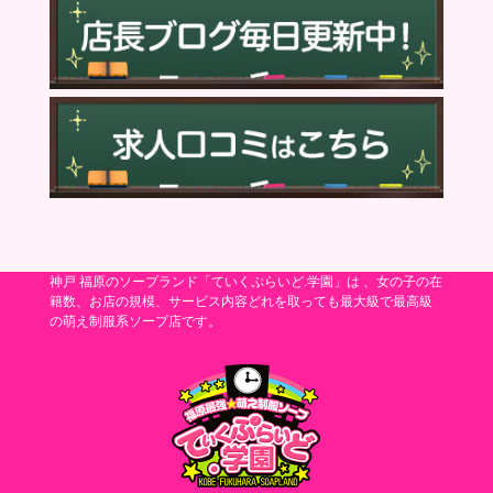
神戸 福原のソープランド「ていくぷらいど.学園」は 、女の子の在
籍数、お店の規模、サービス内容どれを取っても最大級で最高級
の萌え制服系ソープ店です。