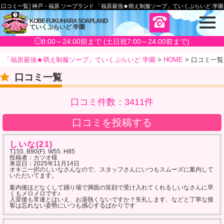
口コミ一覧│神戸・福原 ソープランド 「福原最強★萌え制服ソープ」ていくぷらいど.学園
メ
KOBE FUKUHARA SOAPLAND
ていくぷらいど
.
学園
ニ
ュ
8:00～24:00前まで (土日祝7:00～24:00前まで)
ー
「福原最強★萌え制服ソープ」ていくぷらいど.学園
>
HOME
>
口コミ一覧
口コミ一覧
口コミ件数：3411件
口コミを投稿する
しいな(21)
T155. B90(F). W55. H85
投稿者：カツオ様
来店日：
2025年11月14日
オキニ一択のしいなさんなので、スタッフさんにいつもスムーズに案内して
いただいてます。
案内後ほどなくして踊り場で満面の笑顔で受け入れてくれるしいなさんに早
くもメロメロです♪
入室後も常連とはいえ、お湯熱くないですか？失礼します、などと丁寧な接
客は忘れない姿勢にいつも感心するばかりです