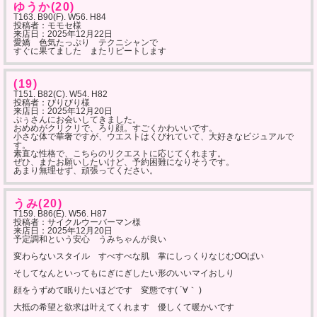
ゆうか(20)
T163. B90(F). W56. H84
投稿者：モモセ様
来店日：
2025年12月22日
愛嬌 色気たっぷり テクニシャンで
すぐに果てました またリピートします
(19)
T151. B82(C). W54. H82
投稿者：びりびり様
来店日：
2025年12月20日
ぷぅさんにお会いしてきました。
おめめがクリクリで、ろり顔。すごくかわいいです。
小さな体で華奢ですが、ウエストはくびれていて、大好きなビジュアルで
す。
素直な性格で、こちらのリクエストに応じてくれます。
ぜひ、またお願いしたいけど、予約困難になりそうです。
あまり無理せず、頑張ってください。
うみ(20)
T159. B86(E). W56. H87
投稿者：サイクルウーバーマン様
来店日：
2025年12月20日
予定調和という安心 うみちゃんが良い
変わらないスタイル すべすべな肌 掌にしっくりなじむOOぱい
そしてなんといってもにぎにぎしたい形のいいマイおしり
顔をうずめて眠りたいほどです 変態です( ´∀｀ )
大抵の希望と欲求は叶えてくれます 優しくて暖かいです