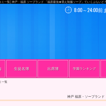
コミ一覧│神戸・福原 ソープランド 「福原最強★萌え制服ソープ」ていくぷらいど.
8:00～24:00
内
生徒名簿
出席簿
学園ランキング
ミ一覧
神戸 福原・ソープランド