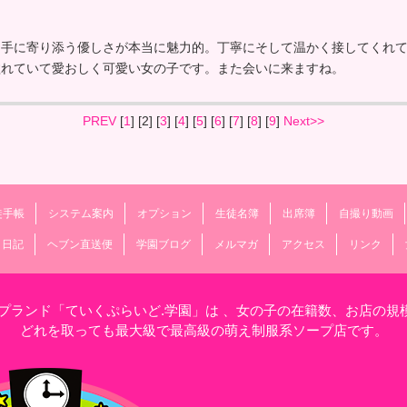
相手に寄り添う優しさが本当に魅力的。丁寧にそして温かく接してくれ
溢れていて愛おしく可愛い女の子です。また会いに来ますね。
PREV
[
1
] [2] [
3
] [
4
] [
5
] [
6
] [
7
] [
8
] [
9
]
Next>>
徒手帳
システム案内
オプション
生徒名簿
出席簿
自撮り動画
メ日記
ヘブン直送便
学園ブログ
メルマガ
アクセス
リンク
ープランド「ていくぷらいど.学園」は 、女の子の在籍数、お店の規
どれを取っても最大級で最高級の萌え制服系ソープ店です。