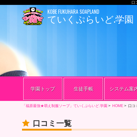
口
KOBE FUKUHARA SOAPLAND
ていくぷらいど.学園
学園トップ
生徒手帳
システム案
「福原最強★萌え制服ソープ」ていくぷらいど.学園
>
HOME
>
口コ
口コミ一覧